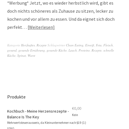
*Werbung* Jetzt, wo es wieder herbstlich wird, gibt es
doch nichts schöneres als Zuhause zu sitzen, lecker zu
kochen und vor allem zu essen. Und da eignet sich doch
perfekt…
Weiterlesen
Kategorie
Herzhaftes
,
Rezepte
Schlagwörter
Clean Eating
,
Eiweiß
,
Feta
,
Fleisch
,
gesund
,
gesunde Ernährung
,
gesunde Küche
,
Lauch
,
Proteine
,
Rezepte
,
schnelle
Küche
,
Spinat
,
Wurst
Produkte
€
0,00
Kochbuch - Meine Herzensrezepte -
Kein
Balance Is The Key
Mehrwertsteuerausweis, da Kleinunternehmer nach §19 (1)
UStG.