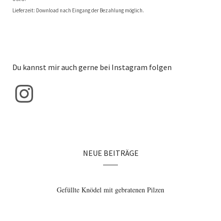
Lieferzeit: Download nach Eingang der Bezahlung möglich.
Du kannst mir auch gerne bei Instagram folgen
NEUE BEITRÄGE
Würzige Lauch-Nudelpfanne mit Würstchen
Gefülltes Gemüse mit Käse überbacken
Gefüllte Knödel mit gebratenen Pilzen
Winterliche mit Würstchen gefüllte
Winterlicher Landjäger Feldsalat
Wirsingblätter