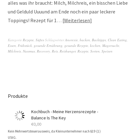
alles was ihr braucht: Milch, Milchreis, ein bisschen Liebe
und Gelduld Uuuund am Ende noch ein paar leckere
Toppings! Rezept für 1…
Weiterlesen
Kategorie
Rezepte
,
Süßes
Schlagwörter
Anorexie
,
backen
,
Backtipps
,
Clean Eating
,
Essen
,
Frühstück
,
gesunde Ernährung
,
gesunde Rezepte
,
kochen
,
Magersucht
,
Milchreis
,
Nussmus
,
Recovery
,
Reis
,
Reishunger
,
Rezepte
,
Sorten
,
Speisen
Produkte
Kochbuch - Meine Herzensrezepte -
Balance Is The Key
€
0,00
Kein Mehrwertsteuerausweis, da Kleinunternehmer nach §19 (1)
UStG.