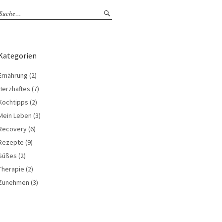
Kategorien
Ernährung
(2)
Herzhaftes
(7)
Kochtipps
(2)
Mein Leben
(3)
Recovery
(6)
Rezepte
(9)
Süßes
(2)
Therapie
(2)
Zunehmen
(3)