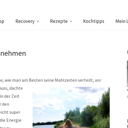
op
Recovery
Rezepte
Kochtipps
Mein 
Zunehmen
, wie man am Besten seine Mahlzeiten verteilt, vor
uss, dachte
in der Zeit
r den
eicht super
 die Energie
der zu