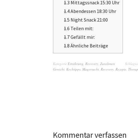
1.3
Mittagssnack 15:30 Uhr
1.4
Abendessen 18:30 Uhr
1.5
Night Snack 21:00
1.6
Teilen mit:
1.7
Gefällt mir:
1.8
Ähnliche Beiträge
Kategorie
Ernährung
,
Recovery
,
Zunehmen
Schlagw
Gewicht
,
Kochtipps
,
Magersucht
,
Recovery
,
Rezepte
,
Therap
Kommentar verfassen