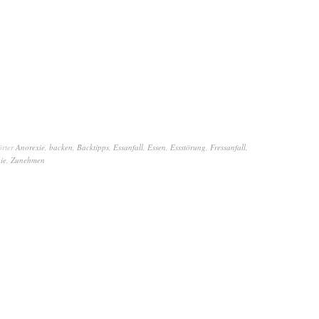
örter
Anorexie
,
backen
,
Backtipps
,
Essanfall
,
Essen
,
Essstörung
,
Fressanfall
,
ie
,
Zunehmen