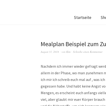
Startseite
Sh
Mealplan Beispiel zum 
August 31, 2018
von
Kim
Schreibe einen Kommentar
Nachdem ich immer wieder gefragt werde
allem in der Phase, wo man zunehmen m
ich mir ich schreib euch mal auf , was ich 
gegessen habe. Und habt keine Angst vo
Mengen, es erscheint euch anfangs viell
viel, aber glaubt mir euer Körper brauch
und die Nährstoffe, um sich langsam wie