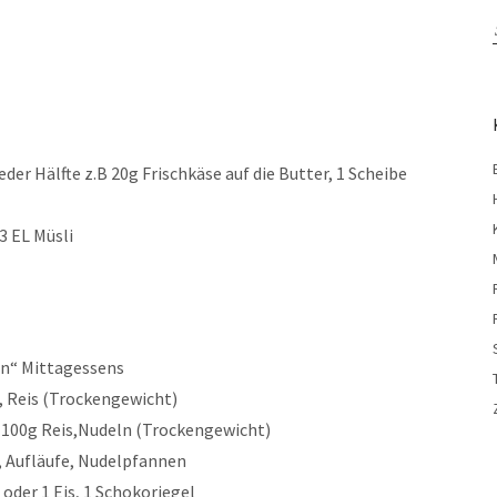
jeder Hälfte z.B 20g Frischkäse auf die Butter, 1 Scheibe
3 EL Müsli
en“ Mittagessens
, Reis (Trockengewicht)
0-100g Reis,Nudeln (Trockengewicht)
e, Aufläufe, Nudelpfannen
 oder 1 Eis, 1 Schokoriegel