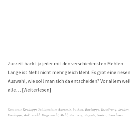
Zurzeit backt ja jeder mit den verschiedensten Mehlen.
Lange ist Mehl nicht mehr gleich Mehl. Es gibt eine riesen
Auswahl, wie soll man sich da entscheiden? Vor allem weil
alle…
Weiterlesen
Kategorie
Kochtipps
Schlagwörter
Anorexie
,
backen
,
Backtipps
,
Essstörung
,
kochen
,
Kochtipps
,
Kokosmehl
,
Magersucht
,
Mehl
,
Recovery
,
Rezepte
,
Sorten
,
Zunehmen