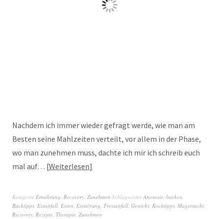
Nachdem ich immer wieder gefragt werde, wie man am
Besten seine Mahlzeiten verteilt, vor allem in der Phase,
wo man zunehmen muss, dachte ich mir ich schreib euch
mal auf…
Weiterlesen
Kategorie
Ernährung
,
Recovery
,
Zunehmen
Schlagwörter
Anorexie
,
backen
,
Backtipps
,
Essanfall
,
Essen
,
Essstörung
,
Fressanfall
,
Gewicht
,
Kochtipps
,
Magersucht
,
Recovery
,
Rezepte
,
Therapie
,
Zunehmen