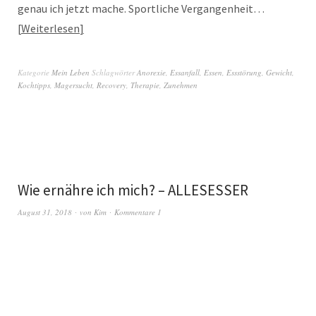
genau ich jetzt mache. Sportliche Vergangenheit…
Weiterlesen
Kategorie
Mein Leben
Schlagwörter
Anorexie
,
Essanfall
,
Essen
,
Essstörung
,
Gewicht
,
Kochtipps
,
Magersucht
,
Recovery
,
Therapie
,
Zunehmen
Wie ernähre ich mich? – ALLESESSER
August 31, 2018
von
Kim
Kommentare 1