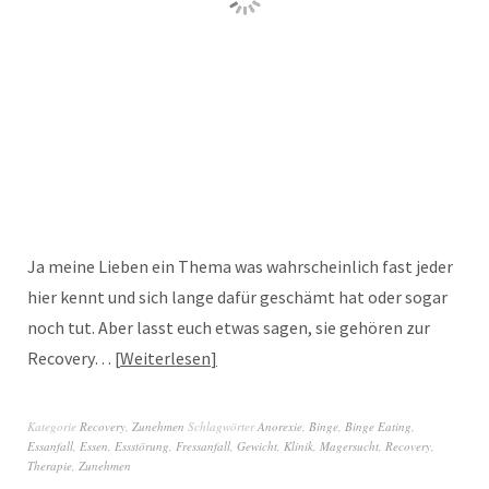
Ja meine Lieben ein Thema was wahrscheinlich fast jeder
hier kennt und sich lange dafür geschämt hat oder sogar
noch tut. Aber lasst euch etwas sagen, sie gehören zur
Recovery…
Weiterlesen
Kategorie
Recovery
,
Zunehmen
Schlagwörter
Anorexie
,
Binge
,
Binge Eating
,
Essanfall
,
Essen
,
Essstörung
,
Fressanfall
,
Gewicht
,
Klinik
,
Magersucht
,
Recovery
,
Therapie
,
Zunehmen