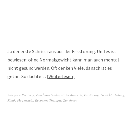
Ja der erste Schritt raus aus der Essstörung. Und es ist
bewiesen: ohne Normalgewicht kann man auch mental
nicht gesund werden. Oft denken Viele, danach ist es
getan. So dachte…
Weiterlesen
Kategorie
Recovery
,
Zunehmen
Schlagwörter
Anorexie
,
Essstörung
,
Gewicht
,
Heilung
,
Klinik
,
Magersucht
,
Recovery
,
Therapie
,
Zunehmen