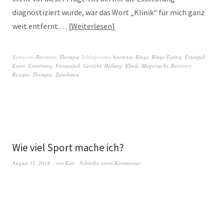
diagnostiziert wurde, war das Wort „Klinik“ für mich ganz
weit entfernt.…
Weiterlesen
Kategorie
Recovery
,
Therapie
Schlagwörter
Anorexie
,
Binge
,
Binge Eating
,
Essanfall
,
Essen
,
Essstörung
,
Fressanfall
,
Gewicht
,
Heilung
,
Klinik
,
Magersucht
,
Recovery
,
Rezepte
,
Therapie
,
Zunehmen
Wie viel Sport mache ich?
August 31, 2018
von
Kim
Schreibe einen Kommentar