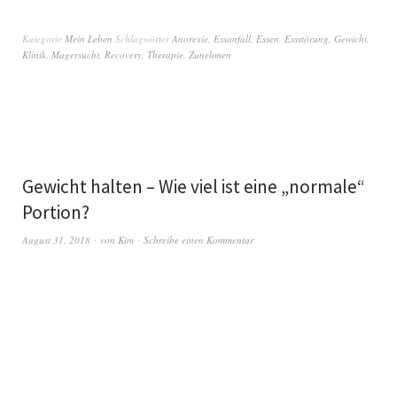
Kategorie
Mein Leben
Schlagwörter
Anorexie
,
Essanfall
,
Essen
,
Essstörung
,
Gewicht
,
Klinik
,
Magersucht
,
Recovery
,
Therapie
,
Zunehmen
Gewicht halten – Wie viel ist eine „normale“
Portion?
August 31, 2018
von
Kim
Schreibe einen Kommentar