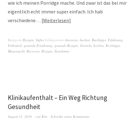
wie ich meinen Porridge mache. Und zwar ist das bei mir
eigentlich echt immer super einfach. Ich hab
verschiedene…
Weiterlesen
Kategorie
Rezepte
,
Süßes
Schlagwörter
Anorexie
,
backen
,
Backtipps
,
Erfahrung
,
Frühstück
,
gesunde Ernährung
,
gesunde Rezepte
,
Gewicht
,
kochen
,
Kochtipps
,
Magersucht
,
Recovery
,
Rezepte
,
Zunehmen
Klinikaufenthalt – Ein Weg Richtung
Gesundheit
August 31, 2018
von
Kim
Schreibe einen Kommentar