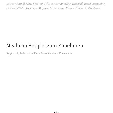
Kategorie
Ernährung
,
Recovery
Schlagwörter
Anorexie
,
Essanfall
,
Essen
,
Essstörung
,
Gewicht
,
Klinik
,
Kochtipps
,
Magersucht
,
Recovery
,
Rezepte
,
Therapie
,
Zunehmen
Mealplan Beispiel zum Zunehmen
August 31, 2018
von
Kim
Schreibe einen Kommentar