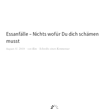
Essanfälle – Nichts wofür Du dich schämen
musst
August 31, 2018
von
Kim
Schreibe einen Kommentar